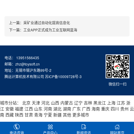
上一篇：
采矿业通过自动化提高信息化
下一篇：
工业APP正式成为工业互联网蓝海
电话： 13951566435
邮箱：zhz@toysoft.cn
地址：无锡市锡沪东路99号-2
腾远计算机技术有限公司
苏ICP备10009728号-3
微信扫一扫
城市分站：
北京
天津
河北
山西
内蒙古
辽宁
吉林
黑龙江
上海
江苏
浙
江
安徽
福建
江西
山东
河南
湖北
湖南
广东
广西
海南
重庆
四川
贵州
云
南
西藏
陕西
甘肃
青海
宁夏
新疆
其他
更多城市
电话咨询
产品中心
新闻资讯
网站首页