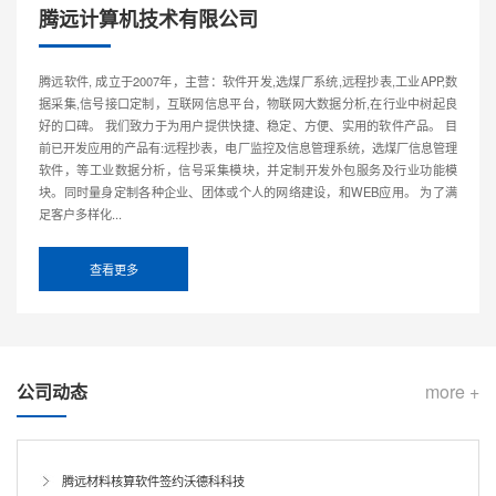
腾远计算机技术有限公司
腾远软件, 成立于2007年，主营：软件开发,选煤厂系统,远程抄表,工业APP,数
据采集,信号接口定制，互联网信息平台，物联网大数据分析,在行业中树起良
好的口碑。 我们致力于为用户提供快捷、稳定、方便、实用的软件产品。 目
前已开发应用的产品有:远程抄表，电厂监控及信息管理系统，选煤厂信息管理
软件，等工业数据分析，信号采集模块，并定制开发外包服务及行业功能模
块。同时量身定制各种企业、团体或个人的网络建设，和WEB应用。 为了满
足客户多样化...
查看更多
公司动态
more +
腾远材料核算软件签约沃德科科技