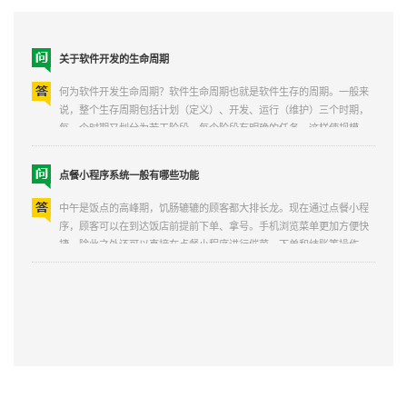
关于软件开发的生命周期
何为软件开发生命周期？软件生命周期也就是软件生存的周期。一般来
说，整个生存周期包括计划（定义）、开发、运行（维护）三个时期，
每一个时期又划分为若干阶段。每个阶段有明确的任务，这样使规模
大、结构复杂和管理复杂的软件开发变得容易控制和管理。同万物一
样，软件也有诞生和消亡，软件生命周期就是指软件自开始构思...
点餐小程序系统一般有哪些功能
中午是饭点的高峰期，饥肠辘辘的顾客都大排长龙。现在通过点餐小程
序，顾客可以在到达饭店前提前下单、拿号。手机浏览菜单更加方便快
捷。除此之外还可以直接在点餐小程序进行催菜、下单和结账等操作。
体验更快更智能的点餐服务。开发点餐小程序系统都有哪些功能?1、首
先就是商家的介绍，做一些创办历程、服务品...