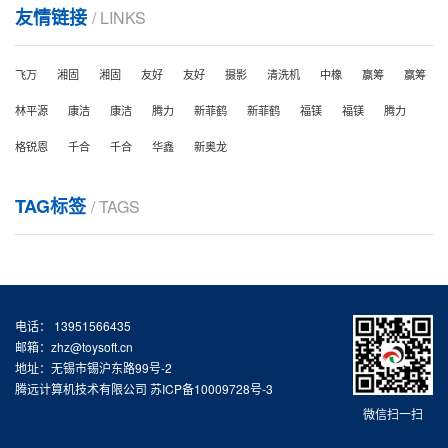
友情链接
/ LINKS
飞万
湘固
湘固
友好
友好
摄影
清洗机
中橡
赢筹
赢筹
林平源
康洁
康洁
腾力
新菲鹤
新菲鹤
福镁
福镁
腾力
格锐恩
千合
千合
华鑫
新奥龙
TAG标签
/ TAGS
电话： 13951566435
邮箱：zhz@toysoft.cn
地址：无锡市锡沪东路99号-2
腾远计算机技术有限公司
苏ICP备10009728号-3
微信扫一扫