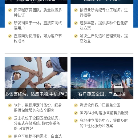
资深程序员团队，质量服务多
按行业所需配专业工程师，进
种认证
行指导
研发销售于一体，直接面向终
经验丰富，提供多种个性化解
端用户
决方案
直接面对使用者，可为客户节
解决生产制造和管理效能，提
约成本
高效益
多语言终端，适应电脑,手机,PAD
客户覆盖全国，产品过硬
软件，数据库定时备份，终身
腾远软件客户已覆盖全国
提供保障服务和安全服务
国内24小时客服售前售后服务
云主机位于全国五星级机房，
多地建立服务中心，提供及时
分布式存储系统, 数据多重备
的个性化服务和方案
份,可靠性好
用户可根据不同需求，自由选