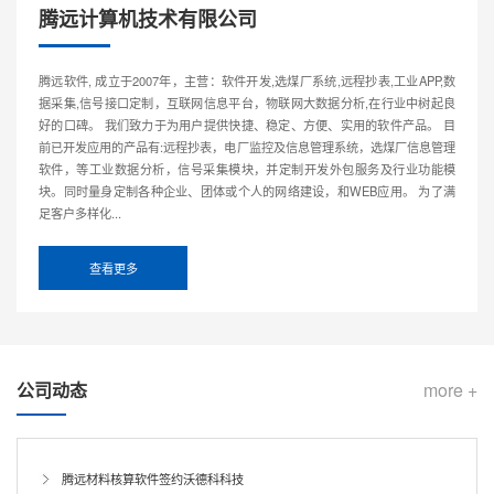
腾远计算机技术有限公司
腾远软件, 成立于2007年，主营：软件开发,选煤厂系统,远程抄表,工业APP,数
据采集,信号接口定制，互联网信息平台，物联网大数据分析,在行业中树起良
好的口碑。 我们致力于为用户提供快捷、稳定、方便、实用的软件产品。 目
前已开发应用的产品有:远程抄表，电厂监控及信息管理系统，选煤厂信息管理
软件，等工业数据分析，信号采集模块，并定制开发外包服务及行业功能模
块。同时量身定制各种企业、团体或个人的网络建设，和WEB应用。 为了满
足客户多样化...
查看更多
公司动态
more +
腾远材料核算软件签约沃德科科技