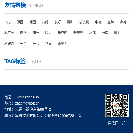
友情链接
/ LINKS
飞万
湘固
湘固
友好
友好
摄影
清洗机
中橡
赢筹
赢筹
林平源
康洁
康洁
腾力
新菲鹤
新菲鹤
福镁
福镁
腾力
格锐恩
千合
千合
华鑫
新奥龙
TAG标签
/ TAGS
电话： 13951566435
邮箱：zhz@toysoft.cn
地址：无锡市锡沪东路99号-2
腾远计算机技术有限公司
苏ICP备10009728号-3
微信扫一扫