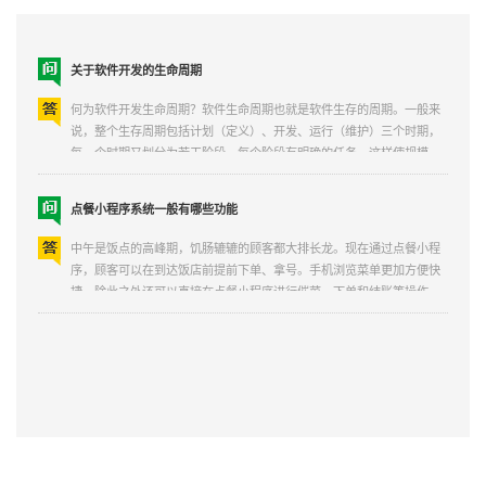
关于软件开发的生命周期
何为软件开发生命周期？软件生命周期也就是软件生存的周期。一般来
说，整个生存周期包括计划（定义）、开发、运行（维护）三个时期，
每一个时期又划分为若干阶段。每个阶段有明确的任务，这样使规模
大、结构复杂和管理复杂的软件开发变得容易控制和管理。同万物一
样，软件也有诞生和消亡，软件生命周期就是指软件自开始构思...
点餐小程序系统一般有哪些功能
中午是饭点的高峰期，饥肠辘辘的顾客都大排长龙。现在通过点餐小程
序，顾客可以在到达饭店前提前下单、拿号。手机浏览菜单更加方便快
捷。除此之外还可以直接在点餐小程序进行催菜、下单和结账等操作。
体验更快更智能的点餐服务。开发点餐小程序系统都有哪些功能?1、首
先就是商家的介绍，做一些创办历程、服务品...