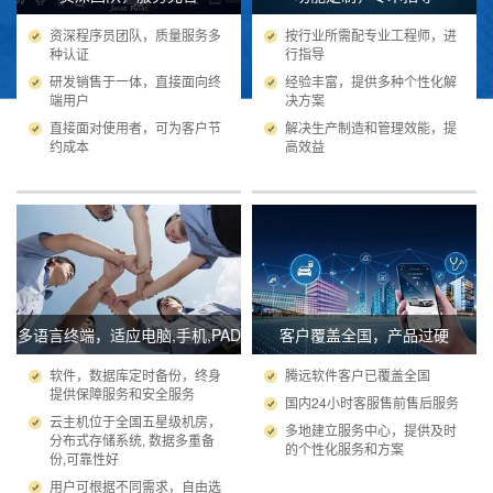
资深程序员团队，质量服务多
按行业所需配专业工程师，进
种认证
行指导
研发销售于一体，直接面向终
经验丰富，提供多种个性化解
端用户
决方案
直接面对使用者，可为客户节
解决生产制造和管理效能，提
约成本
高效益
多语言终端，适应电脑,手机,PAD
客户覆盖全国，产品过硬
软件，数据库定时备份，终身
腾远软件客户已覆盖全国
提供保障服务和安全服务
国内24小时客服售前售后服务
云主机位于全国五星级机房，
多地建立服务中心，提供及时
分布式存储系统, 数据多重备
的个性化服务和方案
份,可靠性好
用户可根据不同需求，自由选